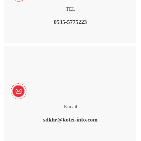
TEL
0535-5775223
E-mail
sdkhr@kotei-info.com